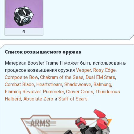
4
Список возвышаемого оружия
Материал Booster Frame II может быть использован в
процессе возвышения оружия
Vesper
,
Rosy Edge
,
Composite Bow
,
Chakram of the Seas
,
Dual EM Stars
,
Combat Blade
,
Heartstream
,
Shadoweave
,
Balmung
,
Flaming Revolver
,
Pummeler
,
Clover Cross
,
Thunderous
Halberd
,
Absolute Zero
и
Staff of Scars
.