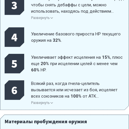
3
чтобы снять дебаффы с цели, можно
использовать, находясь под действием
эффектов контроля. Увеличивает урон от
Развернуть
осколков и урон, наносимый всем товарищам
по команде в радиусе действия, на
20%
и
4
Увеличение базового прироста HP текущего
дает им иммунитет к эффектам контроля и
оружия на
32%
.
осколкам.
Увеличивает эффект исцеления на
15%
, плюс
5
еще
20%
при исцелении целей с менее чем
60%
HP.
Всякий раз, когда пчела-целитель
6
вызывается или исчезает из боя, исцеляет
всех союзников на
100%
от ATK
пользователя. Все союзники в радиусе
10
Развернуть
метров от пчелы-целительницы также
получают
15%
усиления к урону и исцелению
Материалы пробуждения оружия
(не суммируются).