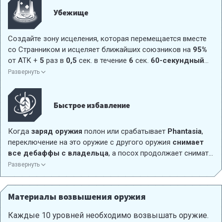
При использовании дает
75
очков заряда оружия.
Убежище
Создайте зону исцеления, которая перемещается вместе
со Странником и исцеляет ближайших союзников на
95%
от ATK +
5
раз в
0,5
сек. в течение
6
сек.
60-секундный
период ожидания.
Развернуть
Быстрое избавление
Когда
заряд оружия
полон или срабатывает
Phantasia
,
переключение на это оружие с другого оружия
снимает
все дебаффы с владельца
, а посох продолжает снимать
дебаффы со Странника и союзников, плюс исцеляет
Развернуть
ближайших Странников и союзников на
118.8%
от ATK +
6
HP. HP в течение
7
секунд.
Материалы возвышения оружия
Каждые 10 уровней необходимо возвышать оружие.