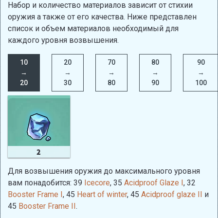
Набор и количество материалов зависит от стихии
оружия а также от его качества. Ниже представлен
список и объем материалов необходимый для
каждого уровня возвышения.
10
20
70
80
90
→
→
→
→
→
20
30
80
90
100
2
Для возвышения оружия до максимального уровня
вам понадобится: 39
Icecore
, 35
Acidproof Glaze I
, 32
Booster Frame I
, 45
Heart of winter
, 45
Acidproof glaze II
и
45
Booster Frame II
.