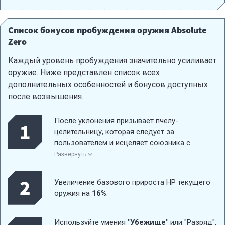
Список бонусов пробуждения оружия Absolute
Zero
Каждый уровень пробуждения значительно усиливает
оружие. Ниже представлен список всех
дополнительных особенностей и бонусов доступных
после возвышения.
После уклонения призывает пчелу-
1
целительницу, которая следует за
пользователем и исцеляет союзника с
наименьшим процентом HP в радиусе
15
Развернуть
метров. Лечит на
25%
от ATK и
восстанавливает
50
очков заряда оружия
2
Увеличение базового прироста HP текущего
каждый раз, длится
25
секунд. Время
оружия на
16%
.
действия:
25
секунд.
Используйте умения
"Убежище"
или "Разряд",