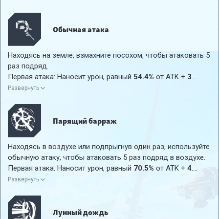
Обычная атака
Находясь на земле, взмахните посохом, чтобы атаковать 5
раз подряд.
Первая атака: Наносит урон, равный
54.4%
от ATK +
3
.
Вторая атака: Наносит урон, равный
40.8%
от ATK +
2
.
Развернуть
Третья атака: Наносит урон, равный
65.6%
от ATK +
3
.
Четвертая атака: Наносит урон, равный
89.7%
от ATK +
5
.
Пятая атака: Наносит урон, равный
158.4%
от ATK +
8
.
Парящий барраж
Находясь в воздухе или подпрыгнув один раз, используйте
обычную атаку, чтобы атаковать 5 раз подряд в воздухе.
Первая атака: Наносит урон, равный
70.5%
от ATK +
4
.
Вторая атака: Наносит урон, равный
50.8%
от ATK +
3
.
Развернуть
Третья атака: Наносит урон, равный
55.1%
от ATK +
3
.
Четвертая атака: Наносит урон, равный
99.1%
от ATK +
5
.
Пятая атака: Наносит урон, равный
103.2%
от ATK +
5
.
Лунный дождь