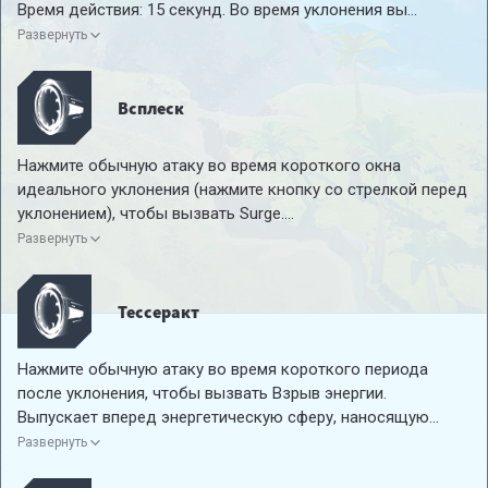
Время действия: 15 секунд. Во время уклонения вы
получаете иммунитет к оглушению на
0,5
секунды.
Развернуть
Всплеск
Нажмите обычную атаку во время короткого окна
идеального уклонения (нажмите кнопку со стрелкой перед
уклонением), чтобы вызвать Surge.
Каждый энергетический импульс наносит цели урон,
Развернуть
равный
45.9%
от ATK +
2
.
При использовании дает
75
очков заряда оружия.
Тессеракт
Нажмите обычную атаку во время короткого периода
после уклонения, чтобы вызвать Взрыв энергии.
Выпускает вперед энергетическую сферу, наносящую
урон, равный
66.4%
от ATK +
3
целям на своем пути
Развернуть
каждые
0,3
секунды (до 5 раз).