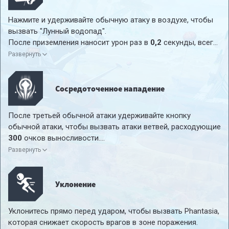
Нажмите и удерживайте обычную атаку в воздухе, чтобы
вызвать "Лунный водопад".
После приземления наносит урон раз в
0,2
секунды, всего
123.8%
от ATK +
7
урона.
Развернуть
Сосредоточенное нападение
После третьей обычной атаки удерживайте кнопку
обычной атаки, чтобы вызвать атаки ветвей, расходующие
300
очков выносливости.
Первая атака: Втягивает врагов перед пользователем,
Развернуть
сильно подвешивая
их и нанося урон, равный
34.9%
от
ATK +
2
каждые
0,3
секунды (до
4
раз).
Вторая атака: Наносит урон, равный
40.4%
от ATK +
2
, по
Уклонение
цели и ближайшим врагам каждые
0,3
секунды.
Уклонитесь прямо перед ударом, чтобы вызвать Phantasia,
которая снижает скорость врагов в зоне поражения.