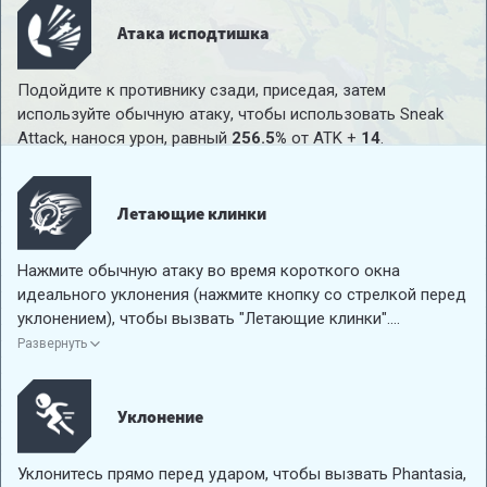
Падая, наносите урон, равный
27.7%
от ATK +
1
при
каждом попадании.
Атака исподтишка
Подойдите к противнику сзади, приседая, затем
используйте обычную атаку, чтобы использовать Sneak
Attack, нанося урон, равный
256.5%
от ATK +
14
.
Летающие клинки
Нажмите обычную атаку во время короткого окна
идеального уклонения (нажмите кнопку со стрелкой перед
уклонением), чтобы вызвать "Летающие клинки".
При попадании в цель они
сильно приостанавливают
ее
Развернуть
и наносят урон, равный
15.9%
от ATK +
1
. Продолжайте
касаться, чтобы бросить еще до
6
летающих лезвий,
каждое из которых наносит урон, равный
6.6%
от ATK +
1
.
Уклонение
Уклонитесь прямо перед ударом, чтобы вызвать Phantasia,