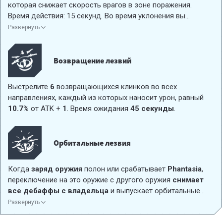
которая снижает скорость врагов в зоне поражения.
Время действия: 15 секунд. Во время уклонения вы
получаете иммунитет к оглушению на
0,5
секунды.
Развернуть
Возвращение лезвий
Выстрелите
6
возвращающихся клинков во всех
направлениях, каждый из которых наносит урон, равный
10.7%
от ATK +
1
. Время ожидания
45 секунды
.
Орбитальные лезвия
Когда
заряд оружия
полон или срабатывает
Phantasia
,
переключение на это оружие с другого оружия
снимает
все дебаффы с владельца
и выпускает орбитальные
лезвия, наносящие
101.8%
от ATK +
5
урона, а еще
2
Развернуть
летающих лезвия вращаются вокруг Странника и наносят