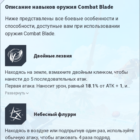
Описание навыков оружия Combat Blade
Ниже представлены все боевые особенности и
способности, доступные вам при использовании
оружия Combat Blade.
Двойные лезвия
Находясь на земле, взмахните двойным клинком, чтобы
нанести до 5 последовательных атак.
Первая атака: Наносит урон, равный
18.1%
от ATK +
1
, и
отбрасывает цель на небольшое расстояние.
Развернуть
Вторая атака: Наносит урон, равный
22%
от ATK +
1
и
отбрасывает цель на небольшое расстояние.
Третья атака: Наносит урон, равный
27.4%
от ATK +
1
и
Небесный флурри
отбрасывает цель на небольшое расстояние.
Четвертая атака: Нанести урон, равный
29.3%
от ATK +
2
и
Находясь в воздухе или подпрыгнув один раз, используйте
отбросить цель на небольшое расстояние.
обычную атаку, чтобы атаковать 4 раза подряд.