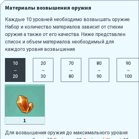
23.7%
от ATK +
1
урона целям, вступающим в контакт.
Материалы возвышения оружия
Каждые 10 уровней необходимо возвышать оружие.
Набор и количество материалов зависит от стихии
оружия а также от его качества. Ниже представлен
список и объем материалов необходимый для
каждого уровня возвышения.
10
20
70
80
90
→
→
→
→
→
20
30
80
90
100
1
Для возвышения оружия до максимального уровня