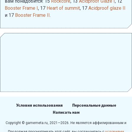
вам понадобится: 15
Rockcore
, 13
Acidproof Glaze I
, 12
Booster Frame I
, 17
Heart of summit
, 17
Acidproof glaze II
и 17
Booster Frame II
.
Условия использования
Персональные данные
Написать нам
Copyright © gamemeta.ru, 2021—2026. Не является аффилированным и
не связан с компанией - разработчиком игры.
Продолжая просматривать этот сайт, вы соглашаетесь с
условиями