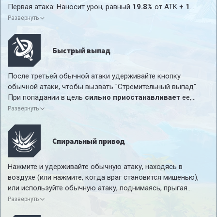
Пятая атака: Наносит урон, равный
61%
от ATK +
3
и
Первая атака: Наносит урон, равный
19.8%
от ATK +
1
.
отбрасывает цель на небольшое расстояние.
Вторая атака: Наносит урон, равный
11.6%
от ATK +
1
.
Развернуть
Третья атака: Наносит урон, равный
27.7%
от ATK +
1
.
Четвертая атака: Наносит урон, равный
41.7%
от ATK +
2
.
Быстрый выпад
После третьей обычной атаки удерживайте кнопку
обычной атаки, чтобы вызвать "Стремительный выпад".
При попадании в цель
сильно приостанавливает
ее,
нанося общий урон, равный
27.7%
от ATK +
1
.
Развернуть
Спиральный привод
Нажмите и удерживайте обычную атаку, находясь в
воздухе (или нажмите, когда враг становится мишенью),
или используйте обычную атаку, поднимаясь, прыгая
назад или используя джетпак, чтобы вызвать "Спиральное
Развернуть
движение".