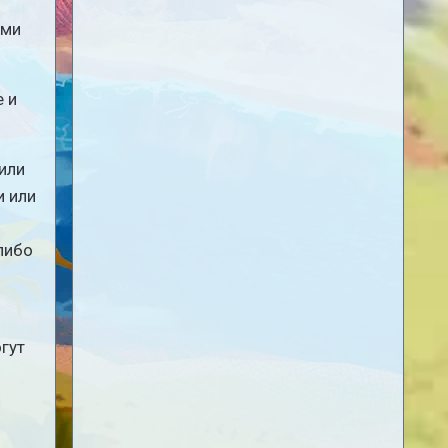
ями
е и
 или
и или
либо
гут