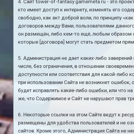
4. Cайт tower-of-fantasy.gamemeta.ru - это про
кто имеет доступ к интернету, изменять его со
свободно, как акт доброй воли, по принципу «ка
договоров между Вами, пользователями данного
он размещён, либо кем-то ещё, любым образом 
которые [договора] могут стать предметом прям
5. Администрация не дает каких-либо заверений 
числе, без ограничения, в отношении своевремен
доступности или соответствия для какой-либо к
при использовании Сайта не возникнет ошибок,
будет исправлять какие-либо ошибки, или что на
же, что Содержимое и Сайт не нарушают прав тр
6. Некоторые ссылки на этом Сайте ведут к рес
размещены для удобства пользователей и не оз
сайтов. Кроме этого, Администрация Сайта не не