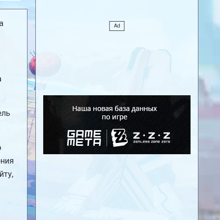
а
а
ель
о
ения
йту,