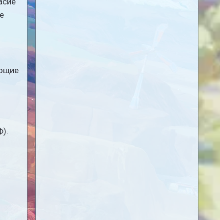
асие
е
ающие
Ф).