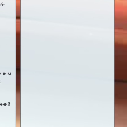
еб-
 иным
к
рений