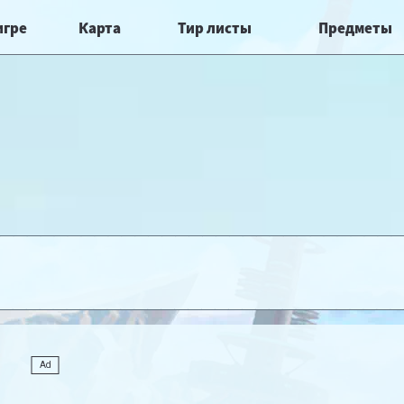
игре
Карта
Тир листы
Предметы