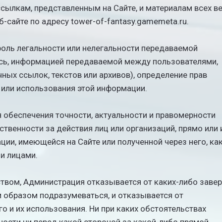
 ссылкам, представленным на Сайте, и материалам всех в
б-сайте по адресу tower-of-fantasy.gamemeta.ru.
роль легальности или нелегальности передаваемой
ясь, информацией передаваемой между пользователями,
ных ссылок, текстов или архивов), определение прав
 или использования этой информации.
 обеспечения точности, актуальности и правомерности
ственности за действия лиц или организаций, прямо или
ии, имеющейся на Сайте или полученной через него, ка
ми лицами.
ством, Администрация отказывается от каких-либо заве
 образом подразумеваться, и отказывается от
о и их использования. Ни при каких обстоятельствах