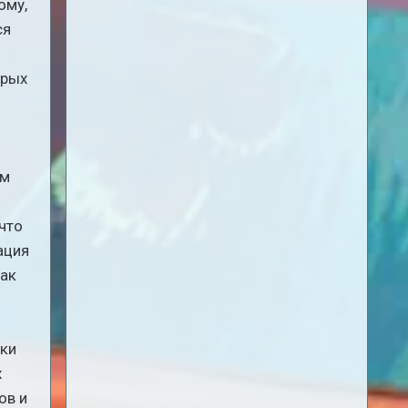
ому,
ся
орых
ом
что
ация
так
лки
х
ов и