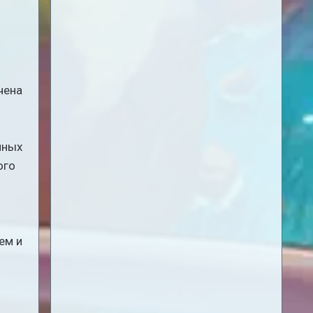
чена
.
иных
ого
ем и