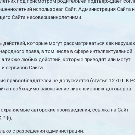
летних под присмотром родителя/ей подтверждает согл
ершеннолетний использовал Сайт. Администрация Сайта н
ящего Сайта несовершеннолетними.
ть действий, которые могут рассматриваться как наруш
родного права, в том числе в сфере интеллектуальной
, а также любых действий, которые приводят или могут
и сервисов Сайта.
ия правообладателей не допускается (статья 1270 Г.К Р
айта необходимо заключение лицензионных договоров
я охраняемые авторские произведения, ссылка на Сайт
К РФ).
олько с разрешения администрации.