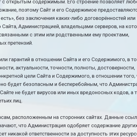
ект с открытым содержимым. Его строение позволяет люб
держание, поэтому Сайт и его Содержимое предоставляют
к есть», без заключения каких-либо договорённостей или
 Сайта, Администрацией, владельцами серверов, на кот
связанными с этим или родственными ему проектами,
ых претензий.
или гарантий в отношении Сайта и его Содержимого, в т
ности, актуальности, точности, полноты, достоверности,
онкретной цели Сайта и Содержимого, в отношении того, 
 оно будет безопасным и бесперебойным, что Администр
 Сайте не будет вирусов или иных вредоносных кодов, а 
етьих лиц.
урсам, расположенным на сторонних сайтах. Данные ссы
начают, что Администрация одобряет содержание други
сет никакой ответственности за доступность этих ресурс