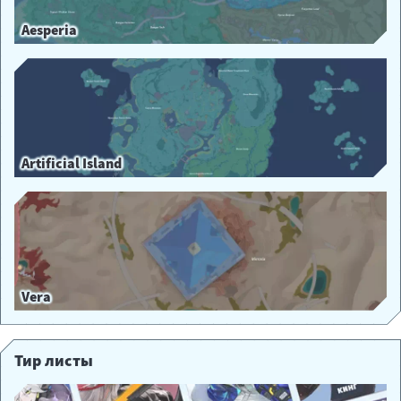
Aesperia
Artificial Island
Vera
Тир листы