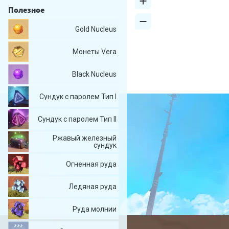
Полезное
Gold Nucleus
Монеты Vera
Black Nucleus
Сундук с паролем Тип I
Сундук с паролем Тип II
Ржавый железный
сундук
Огненная руда
Ледяная руда
Руда молнии