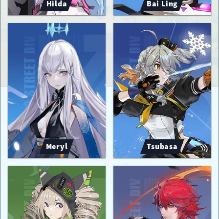
Hilda
Bai Ling
Meryl
Tsubasa