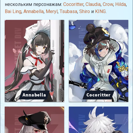
нескольким персонажам:
Cocoritter
,
Claudia
,
Crow
,
Hilda
,
Bai Ling
,
Annabella
,
Meryl
,
Tsubasa
,
Shiro
и
KING
.
Annabella
Cocoritter