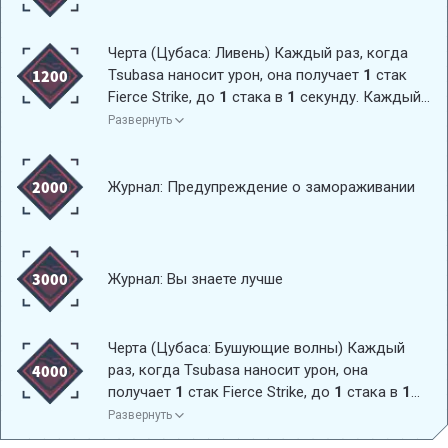
Черта (Цубаса: Ливень) Каждый раз, когда
1200
Tsubasa наносит урон, она получает
1
стак
Fierce Strike, до
1
стака в
1
секунду. Каждый
стак добавляет
0,5%
ATK, до
15
стаков.
Развернуть
Обновляет длительность эффекта при
повторном получении эффекта. Эффект
длится
30
секунд.
2000
Журнал: Предупреждение о замораживании
3000
Журнал: Вы знаете лучше
Черта (Цубаса: Бушующие волны) Каждый
4000
раз, когда Tsubasa наносит урон, она
получает
1
стак Fierce Strike, до
1
стака в
1
секунду. Каждый стак добавляет
0,6%
ATK,
Развернуть
до
30
стаков. Обновляет длительность