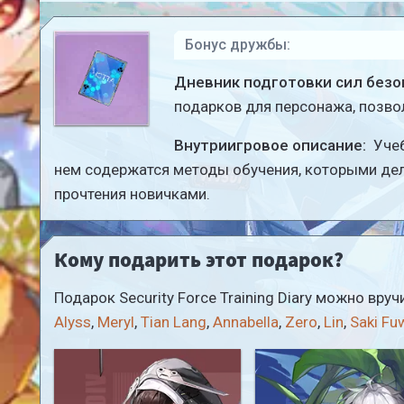
Бонус дружбы:
Дневник подготовки сил безопас
подарков для персонажа, позво
Внутриигровое описание:
Учеб
нем содержатся методы обучения, которыми дел
прочтения новичками.
Кому подарить этот подарок?
Подарок Security Force Training Diary можно вр
Alyss
,
Meryl
,
Tian Lang
,
Annabella
,
Zero
,
Lin
,
Saki Fu