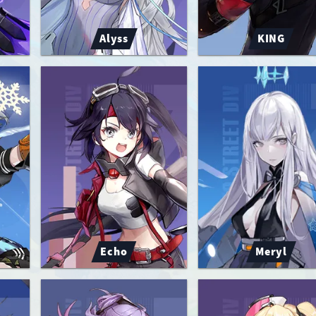
Alyss
KING
Echo
Meryl