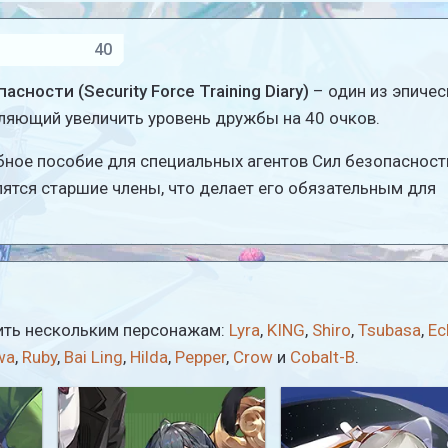
40
ности (Security Force Training Diary)
– один из эпичес
ляющий увеличить уровень дружбы на 40 очков.
ное пособие для специальных агентов Сил безопасности
ятся старшие члены, что делает его обязательным для
учить нескольким персонажам:
Lyra
,
KING
,
Shiro
,
Tsubasa
,
Ec
wa
,
Ruby
,
Bai Ling
,
Hilda
,
Pepper
,
Crow
и
Cobalt-B
.