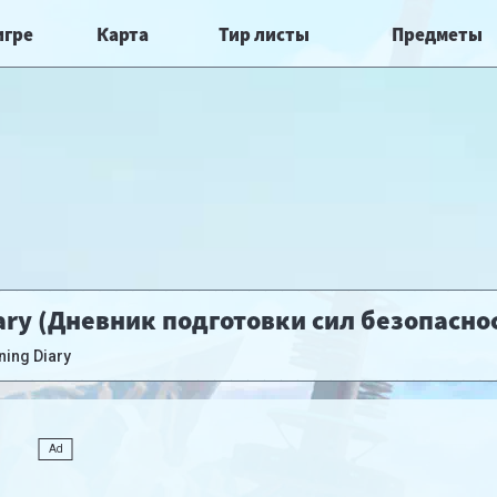
игре
Карта
Тир листы
Предметы
iary (Дневник подготовки сил безопасно
ning Diary