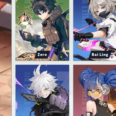
Zero
Bai Ling