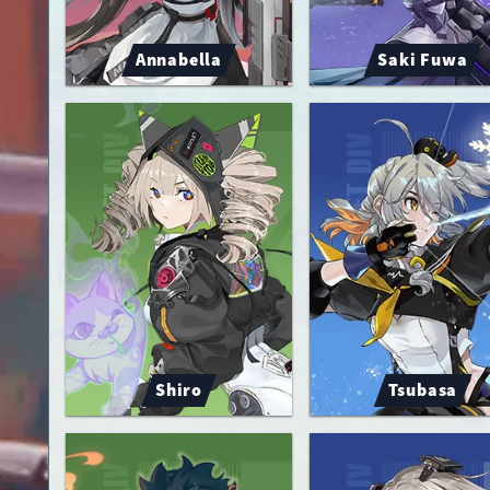
Annabella
Saki Fuwa
Shiro
Tsubasa