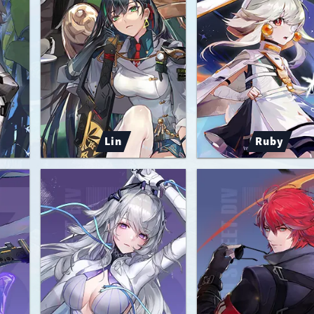
Lin
Ruby