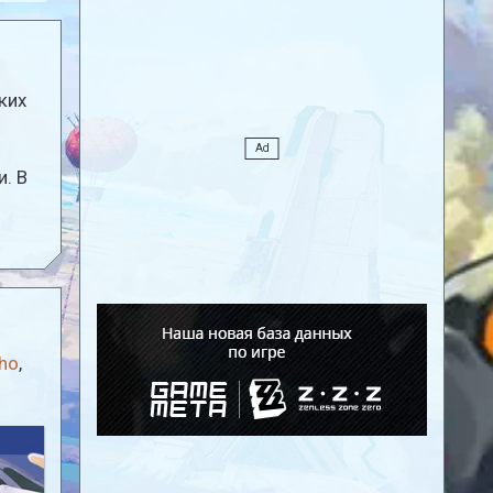
ких
. В
ho
,