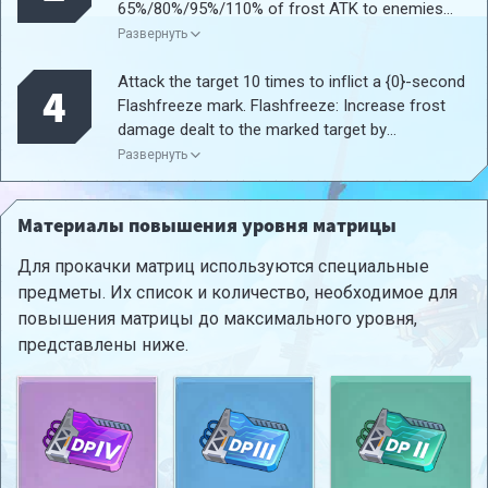
65%/80%/95%/110% of frost ATK to enemies
within a 10-meter radius and apply the Icefrost
Развернуть
effect: Inflict {2}% slow effect that lasts for {1}
seconds, freeze targets for {3} seconds at 3
Attack the target 10 times to inflict a {0}-second
4
stacks (does not apply to bosses), and increase
Flashfreeze mark. Flashfreeze: Increase frost
frost damage taken by the target by {4}% for {5}
damage dealt to the marked target by
seconds. This Matrix's effect is also active in the
{1}%/{2}%/{3}%/{4}%. This Matrix's effect is also
Развернуть
off-hand slot, but only the set with the highest
active in the off-hand slot, but only the set with
star rating will take effect.
the highest star rating will take effect.
Материалы повышения уровня матрицы
Для прокачки матриц используются специальные
предметы. Их список и количество, необходимое для
повышения матрицы до максимального уровня,
представлены ниже.