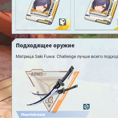
Saki Fuwa: Immersed
Saki Fuwa: Challeng
Подходящее оружие
Матрица Saki Fuwa: Challenge лучше всего подх
Heartstream