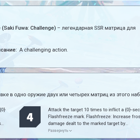
 (Saki Fuwa: Challenge)
– легендарная SSR матрица для
исание:
A challenging action.
ке в одно оружие двух или четырех матриц из этого наб
{0}
Attack the target 10 times to inflict a {0}-se
4
Flashfreeze mark. Flashfreeze: Increase fro
s
damage dealt to the marked target by
st
{1}%/{2}%/{3}%/{4}%. This Matrix's effect is 
Развернуть
{1}
active in the off-hand slot, but only the set w