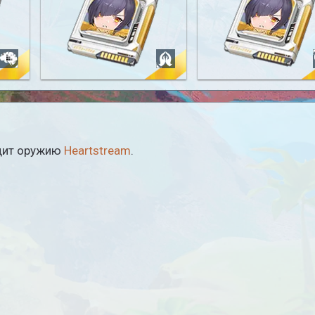
e
Saki Fuwa: Anxiety Reliever
Saki Fuwa: In Contro
одит оружию
Heartstream
.