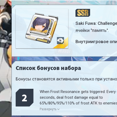
Saki Fuwa: Challenge
ячейки "память".
Внутриигровое оп
Список бонусов набора
Бонусы становятся активными только при установ
When Frost Resonance gets triggered: Every 
2
seconds, deal frost damage equal to
65%/80%/95%/110% of frost ATK to enemie
within a 10-meter radius and apply the Icefro
Развернуть
effect: Inflict {2}% slow effect that lasts for 