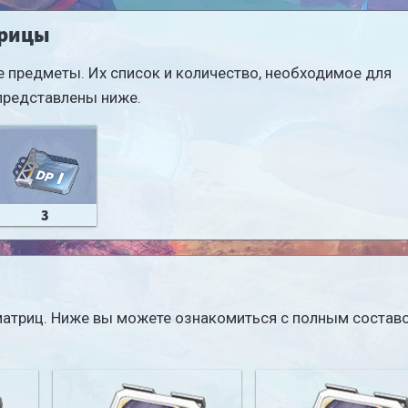
the highest star rating will take effect.
трицы
ease
{5}
 предметы. Их список и количество, необходимое для
 the
st
представлены ниже.
3
4 матриц. Ниже вы можете ознакомиться с полным состав