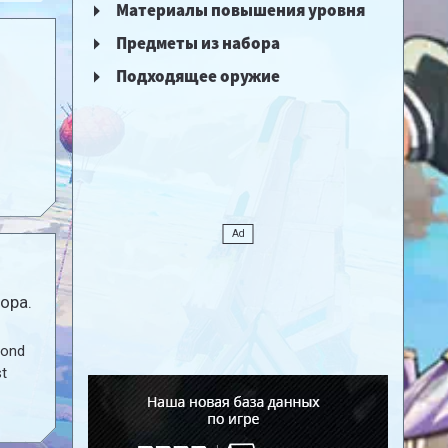
Материалы повышения уровня
Предметы из набора
Подходящее оружие
ора.
cond
st
also
ith