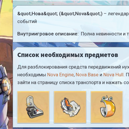
&quot;Нова&quot; (&quot;Nova&quot;)
– легендар
событий
Внутриигровое описание:
Полна невинности и 
Список необходимых предметов
Для разблокирования средств передвижений нуж
необходимы
Nova Engine
,
Nova Base
и
Nova Hull
. 
зайти на страницу списка транспорта и нажать 
Nova Engine
Nova Base
Nova Hull