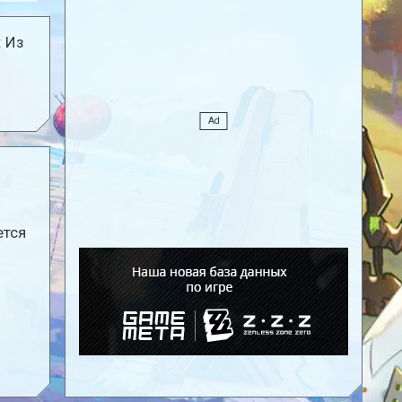
: Из
ется