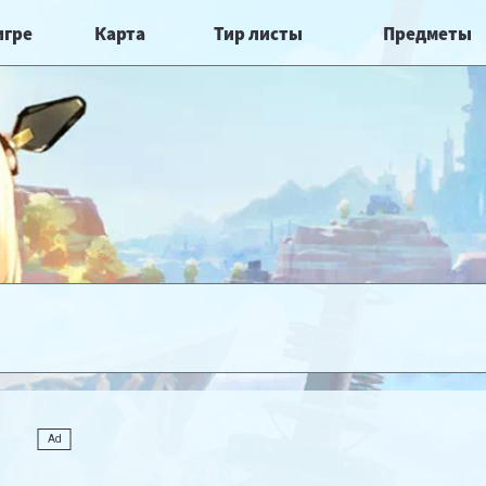
игре
Карта
Тир листы
Предметы