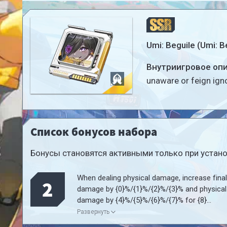
Umi: Beguile (Umi: B
Внутриигровое оп
unaware or feign ign
Список бонусов набора
Бонусы становятся активными только при установ
When dealing physical damage, increase final
2
damage by {0}%/{1}%/{2}%/{3}% and physical
damage by {4}%/{5}%/{6}%/{7}% for {8}
[@$second|seconds]. This Matrix's effect is 
Развернуть
active in the off-hand slot, but only the set w