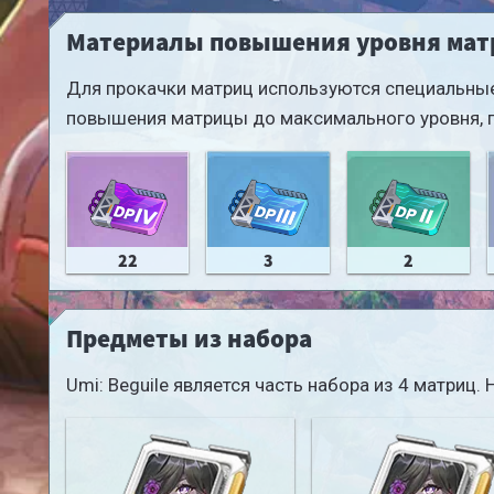
the highest star rating will take effect.
Материалы повышения уровня ма
Для прокачки матриц используются специальные
повышения матрицы до максимального уровня, 
22
3
2
Предметы из набора
Umi: Beguile является часть набора из 4 матриц