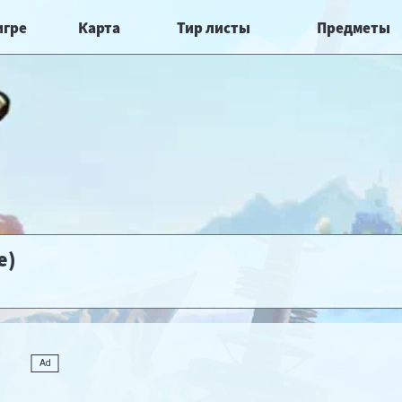
игре
Карта
Тир листы
Предметы
e)