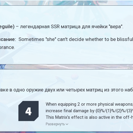
eguile)
– легендарная SSR матрица для ячейки "вера".
исание:
Sometimes "she" can't decide whether to be blissful
orance.
ке в одно оружие двух или четырех матриц из этого наб
When equipping 2 or more physical weapons
4
increase final damage by {0}%/{1}%/{2}%/{3}
This Matrix's effect is also active in the off
also
slot, but only the set with the highest star ra
Развернуть
ith
will take effect.