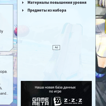
Материалы повышения уровня
Предметы из набора
ly
ора.
,
%.
-hand
ting