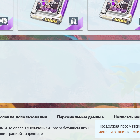
Robarg: Exhaustion
Robarg: The End
Условия использования
Персональные данные
Написать на
Продолжая просматрив
м и не связан с компанией - разработчиком игры.
использования
и
поли
инистрацией запрещено.