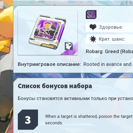
Здоровье:
Крит. шанс:
Robarg: Greed (Roba
Внутриигровое описание:
Rooted in avarice and 
Список бонусов набора
Бонусы становятся активными только при установ
3
When a target is shattered, poison the targ
seconds.