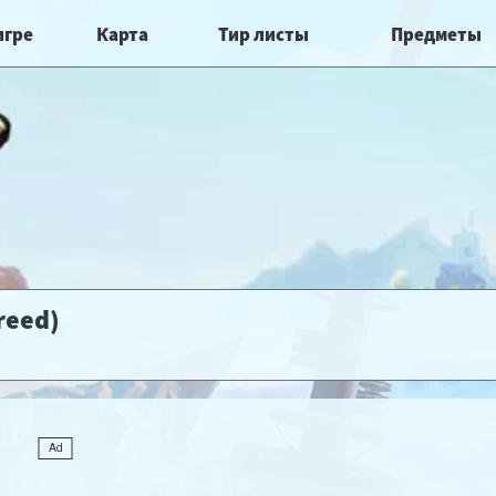
игре
Карта
Тир листы
Предметы
reed)