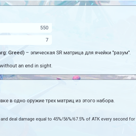
550
7
rg: Greed)
– эпическая SR матрица для ячейки "разум".
without an end in sight.
ке в одно оружие трех матриц из этого набора.
et and deal damage equal to 45%/56%/67.5% of ATK every second for