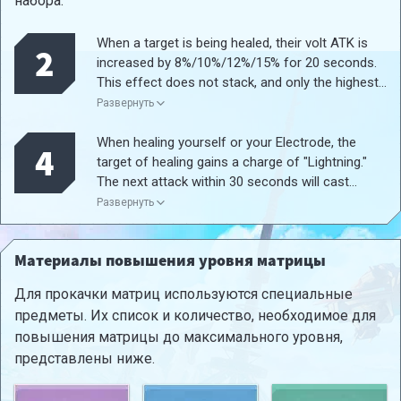
набора.
When a target is being healed, their volt ATK is
2
increased by 8%/10%/12%/15% for 20 seconds.
This effect does not stack, and only the highest
level's effect is applied when obtained repeatedly.
Развернуть
When healing yourself or your Electrode, the
4
target of healing gains a charge of "Lightning."
The next attack within 30 seconds will cast
Lightning, dealing volt damage equal to
Развернуть
240%/300%/360%/420% of volt ATK on the first
target hit, and damage caused by Electrodes is
Материалы повышения уровня матрицы
reduced by 50%. Cannot be triggered more than
once in 10 seconds. Lightning charges do not
Для прокачки матриц используются специальные
stack. Only the highest level's effect is applied
предметы. Их список и количество, необходимое для
when obtained repeatedly.
повышения матрицы до максимального уровня,
представлены ниже.