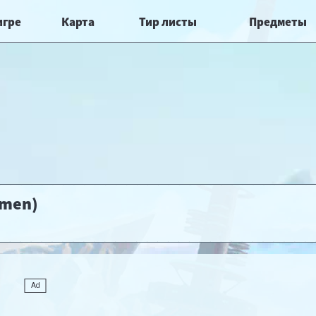
игре
Карта
Тир листы
Предметы
umen)