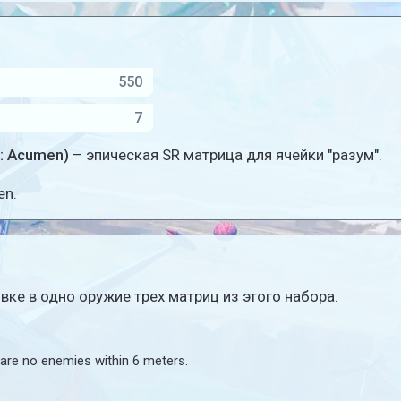
550
7
a: Acumen)
– эпическая SR матрица для ячейки "разум".
en.
ке в одно оружие трех матриц из этого набора.
re no enemies within 6 meters.