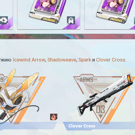
Hilda: Haggler
Hilda: Smash Ball
ружию
Icewind Arrow
,
Shadoweave
,
Spark
и
Clover Cross
.
Clover Cross