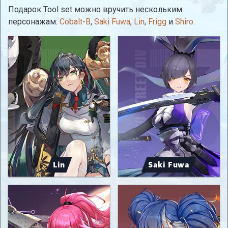
Подарок Tool set можно вручить нескольким
персонажам:
Cobalt-B
,
Saki Fuwa
,
Lin
,
Frigg
и
Shiro
.
Lin
Saki Fuwa