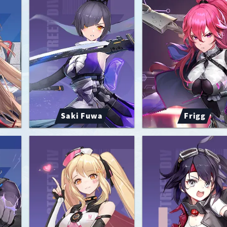
Saki Fuwa
Frigg