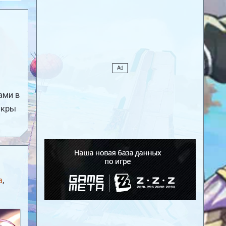
ами в
якры
a
,