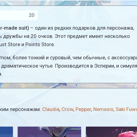
20
r-made suit)
– один из редких подарков для персонажа,
 дружбы на 20 очков. Этот предмет имеет несколько
st Store и Points Store.
тюм, более тонкий и суровый, чем обычные, с аксессуар
ь драматическое чутье. Производится в Эсперии, и симул
.
льким персонажам:
Claudia
,
Crow
,
Pepper
,
Nemesis
,
Saki Fuw