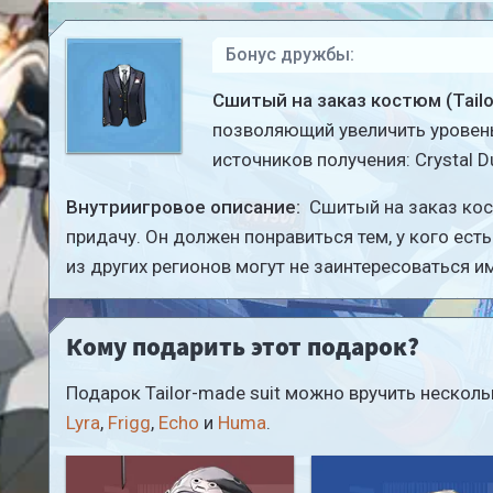
Бонус дружбы:
Сшитый на заказ костюм (Tailo
позволяющий увеличить уровень
источников получения: Crystal Du
Внутриигровое описание:
Сшитый на заказ кос
придачу. Он должен понравиться тем, у кого ест
из других регионов могут не заинтересоваться им
Кому подарить этот подарок?
Подарок Tailor-made suit можно вручить неско
Lyra
,
Frigg
,
Echo
и
Huma
.