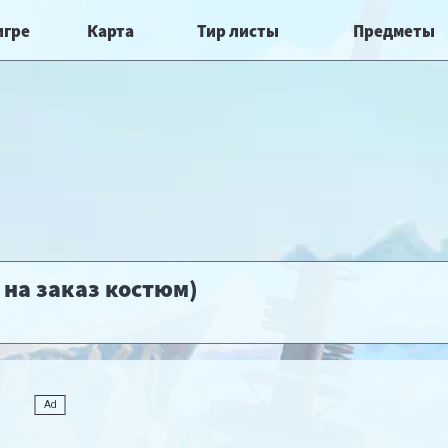
игре
Карта
Тир листы
Предметы
 на заказ костюм)