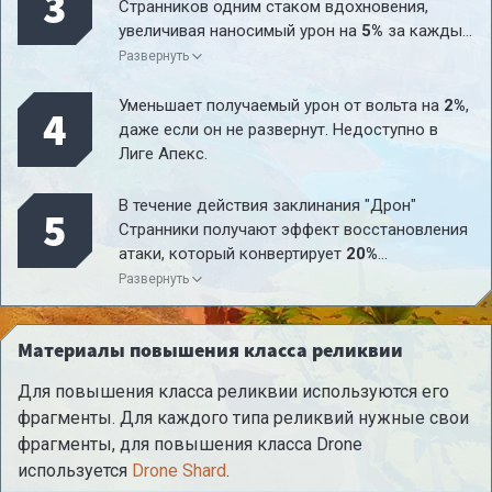
3
Странников одним стаком вдохновения,
увеличивая наносимый урон на
5%
за каждый
стак.
Развернуть
Уменьшает получаемый урон от вольта на
2%
,
4
даже если он не развернут. Недоступно в
Лиге Апекс.
В течение действия заклинания "Дрон"
5
Странники получают эффект восстановления
атаки, который конвертирует
20%
нанесенного урона в HP.
Развернуть
Материалы повышения класса реликвии
Для повышения класса реликвии используются его
фрагменты. Для каждого типа реликвий нужные свои
фрагменты, для повышения класса Drone
используется
Drone Shard
.