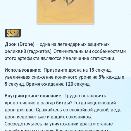
Дрон (Drone)
– одна из легендарных защитных
реликвий (гаджетов). Отличительными особенностями
этого артефакта являются Увеличение статистики.
Использование:
Призовите дрона на
15
секунд,
увеличивая снижение конечного урона на
5%
каждые
5
секунд. Время ожидания:
120
секунд.
Внутриигровое описание:
Трудно остановить
кровотечение в разгар битвы? Тогда исцеляющий
дрон для вас! Сражайтесь со спокойной душой, ведь
дрон исцеляет вас и ваших союзников.
Сосредоточьтесь на уничтожении врага и станьте
непобедимым на поле боя с вашим спутником -