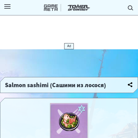
Salmon sashimi (Сашими из лосося)