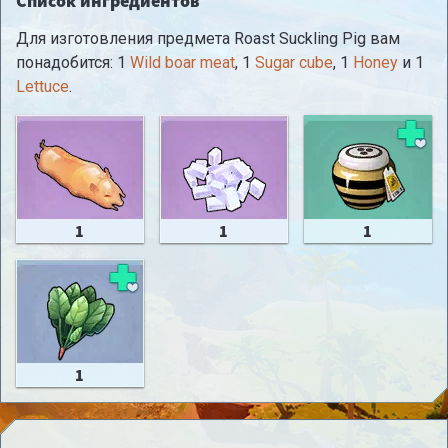
Список ингредиентов
Для изготовления предмета Roast Suckling Pig вам
понадобится: 1
Wild boar meat
, 1
Sugar cube
, 1
Honey
и 1
Lettuce
.
1
1
1
1