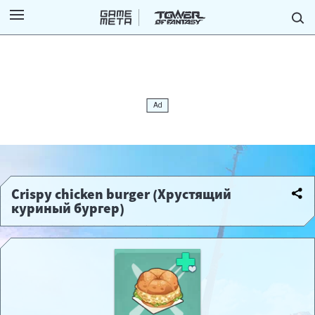
Crispy chicken burger (Хрустящий
куриный бургер)