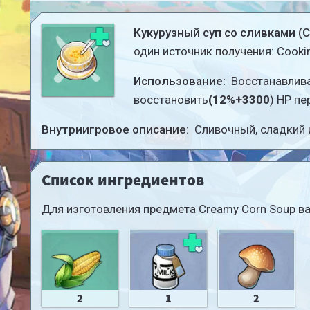
Кукурузный суп со сливками (C
один источник получения: Cooki
Использование:
Восстанавлив
восстановить
(12%+3300
) HP пе
Внутриигровое описание:
Сливочный, сладкий и
Список ингредиентов
Для изготовления предмета Creamy Corn Soup в
2
1
2