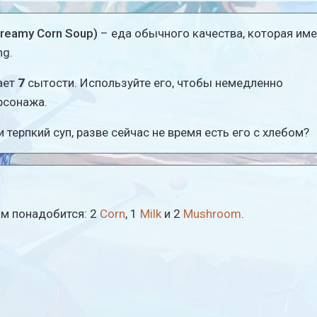
reamy Corn Soup)
– еда обычного качества, которая име
ng.
ает
7
сытости. Используйте его, чтобы немедленно
рсонажа.
 терпкий суп, разве сейчас не время есть его с хлебом?
ам понадобится: 2
Corn
, 1
Milk
и 2
Mushroom
.