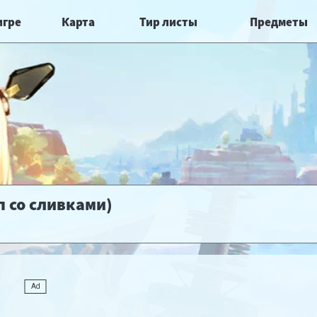
игре
Карта
Тир листы
Предметы
п со сливками)