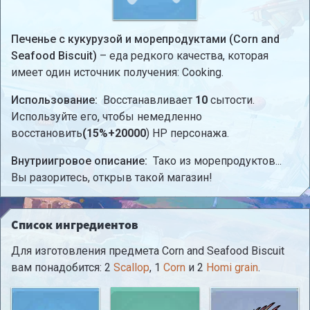
Печенье с кукурузой и морепродуктами (Corn and
Seafood Biscuit)
– еда редкого качества, которая
имеет один источник получения: Cooking.
Использование:
Восстанавливает
10
сытости.
Используйте его, чтобы немедленно
восстановить
(15%+20000
) HP персонажа.
Внутриигровое описание:
Тако из морепродуктов...
Вы разоритесь, открыв такой магазин!
Список ингредиентов
Для изготовления предмета Corn and Seafood Biscuit
вам понадобится: 2
Scallop
, 1
Corn
и 2
Homi grain
.