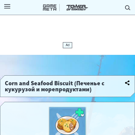
Corn and Seafood Biscuit (Печенье с
кукурузой и морепродуктами)