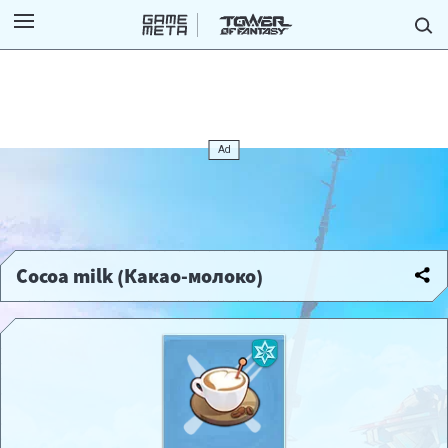
Cocoa milk (Какао-молоко)