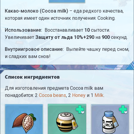
Какао-молоко (Cocoa milk)
– еда редкого качества,
которая имеет один источник получения: Cooking.
Использование:
Восстанавливает
10
сытости.
Увеличивает
Защиту от льда 10%+290
на
900
секунд.
Внутриигровое описание:
Выпейте чашку перед сном,
и сладких вам снов!
Список ингредиентов
Для изготовления предмета Cocoa milk вам
понадобится: 2
Cocoa beans
, 2
Honey
и 1
Milk
.