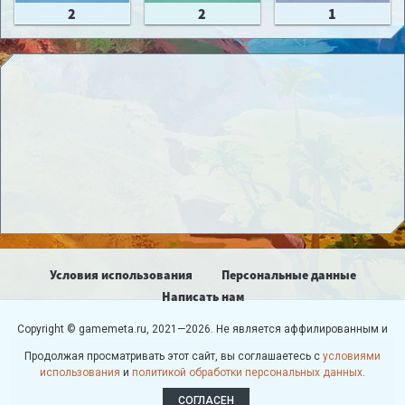
2
2
1
Условия использования
Персональные данные
Написать нам
Copyright © gamemeta.ru, 2021—2026. Не является аффилированным и
не связан с компанией - разработчиком игры.
Продолжая просматривать этот сайт, вы соглашаетесь с
условиями
Использование любых материалов сайта без согласования с
использования
и
политикой обработки персональных данных
.
администрацией запрещено.
СОГЛАСЕН