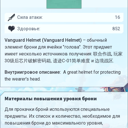
Сила атаки:
16
Здоровье:
852
Vanguard Helmet (Vanguard Helmet)
– обычный
элемент брони для ячейки "голова". Этот придмет
имеет несколько источников получения: 联合作战, 玩家
30级后芯片破解密码箱, 遗迹C-01简单难度 и 边境战区.
Внутриигровое описание:
A great helmet for protecting
the wearer's head.
Материалы повышения уровня брони
Для прокачки бронй используются специальные
предметы. Их список и количество, необходимое для
повышения брони до максимального уровня,