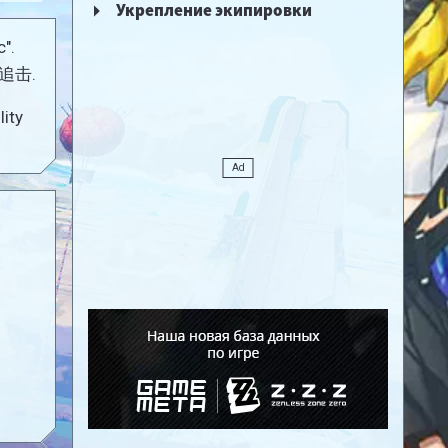
Укрепление экипировки
".
运追击.
lity