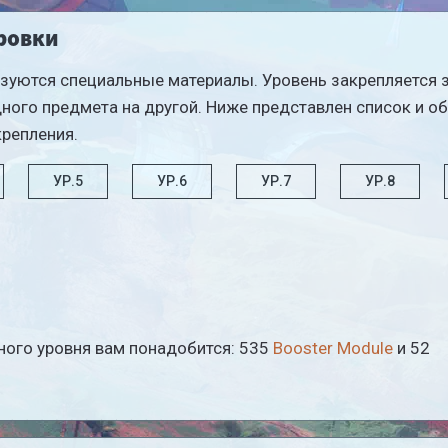
ровки
зуются специальные материалы. Уровень закрепляется 
дного предмета на другой. Ниже представлен список и о
репления.
УР.5
УР.6
УР.7
УР.8
ного уровня вам понадобится: 535
Booster Module
и 52