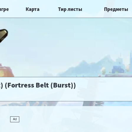
игре
Карта
Тир листы
Предметы
 (Fortress Belt (Burst))