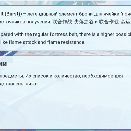
lt (Burst))
– легендарный элемент брони для ячейки "пояс
ько источников получения: 联合作战-失落之谷 и 联合作战-命
ared with the regular fortress belt, there is a higher possibi
like flame attack and flame resistance.
ни
предметы. Их список и количество, необходимое для
дставлены ниже.