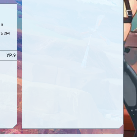
за
бъем
УР.9
УР.10
УР.11
УР.12