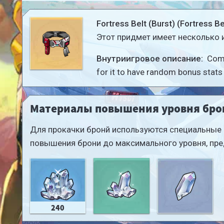
Fortress Belt (Burst) (Fortress Be
Этот придмет имеет нескол
Внутриигровое описание:
Comp
for it to have random bonus stats 
Материалы повышения уровня бро
Для прокачки бронй используются специальные 
повышения брони до максимального уровня, пре
240
Crystal Chunk
Crystal