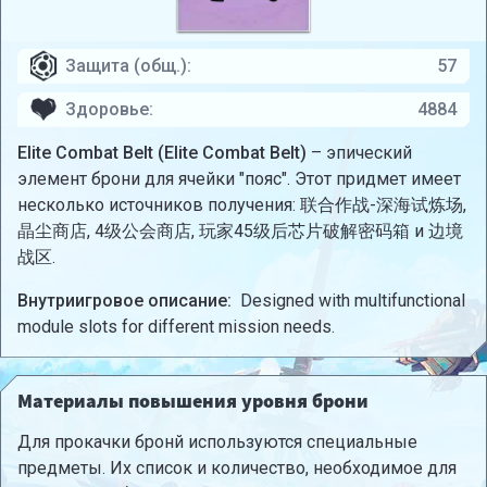
Защита (общ.):
57
Здоровье:
4884
Elite Combat Belt (Elite Combat Belt)
– эпический
элемент брони для ячейки "пояс". Этот придмет имеет
несколько источников получения: 联合作战-深海试炼场,
晶尘商店, 4级公会商店, 玩家45级后芯片破解密码箱 и 边境
战区.
Внутриигровое описание:
Designed with multifunctional
module slots for different mission needs.
Материалы повышения уровня брони
Для прокачки бронй используются специальные
предметы. Их список и количество, необходимое для