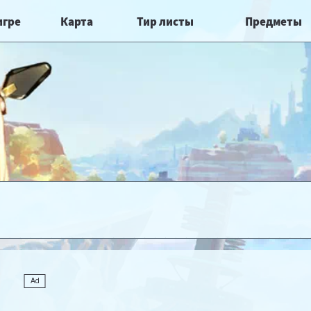
игре
Карта
Тир листы
Предметы