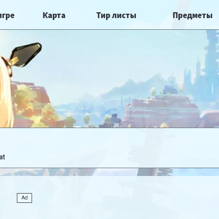
игре
Карта
Тир листы
Предметы
at