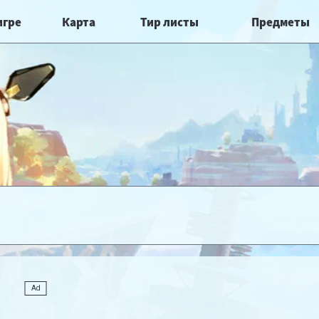
игре
Карта
Тир листы
Предметы