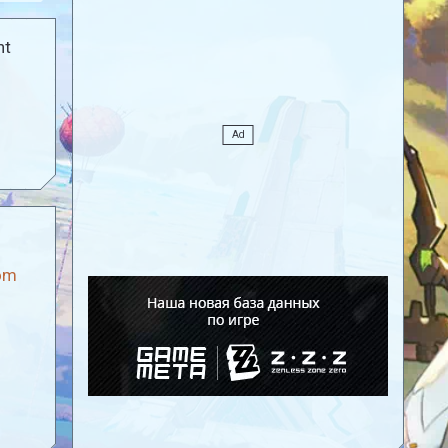
nt
om