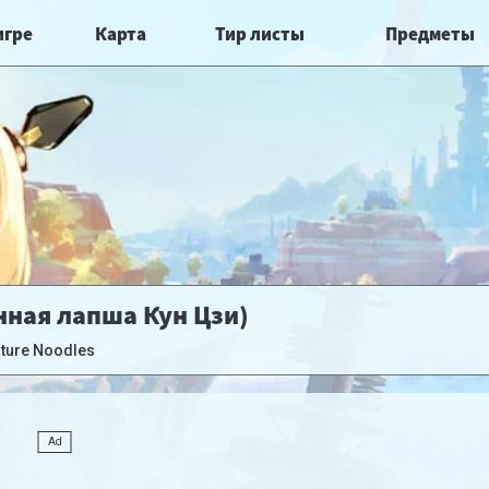
игре
Карта
Тир листы
Предметы
енная лапша Кун Цзи)
ature Noodles