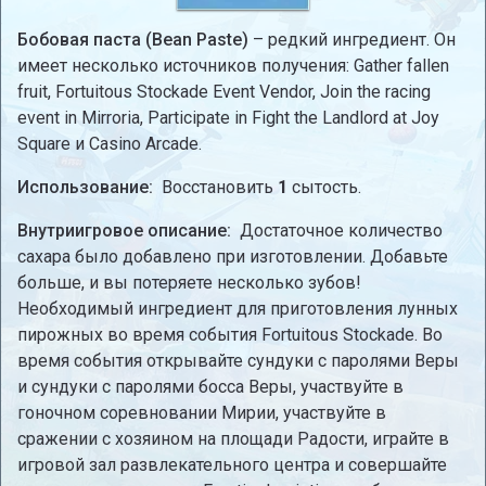
Бобовая паста (Bean Paste)
– редкий ингредиент. Он
имеет несколько источников получения: Gather fallen
fruit, Fortuitous Stockade Event Vendor, Join the racing
event in Mirroria, Participate in Fight the Landlord at Joy
Square и Casino Arcade.
Использование:
Восстановить
1
сытость.
Внутриигровое описание:
Достаточное количество
сахара было добавлено при изготовлении. Добавьте
больше, и вы потеряете несколько зубов!
Необходимый ингредиент для приготовления лунных
пирожных во время события Fortuitous Stockade. Во
время события открывайте сундуки с паролями Веры
и сундуки с паролями босса Веры, участвуйте в
гоночном соревновании Мирии, участвуйте в
сражении с хозяином на площади Радости, играйте в
игровой зал развлекательного центра и совершайте