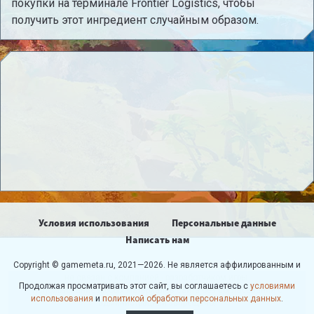
покупки на терминале Frontier Logistics, чтобы
получить этот ингредиент случайным образом.
Условия использования
Персональные данные
Написать нам
Copyright © gamemeta.ru, 2021—2026. Не является аффилированным и
не связан с компанией - разработчиком игры.
Продолжая просматривать этот сайт, вы соглашаетесь с
условиями
Использование любых материалов сайта без согласования с
использования
и
политикой обработки персональных данных
.
администрацией запрещено.