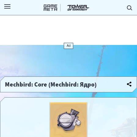
Mechbird: Core (Mechbird: Ядро)